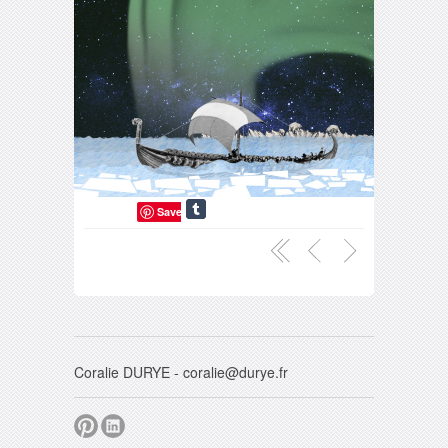
Save
Coralie DURYE - coralie@durye.fr